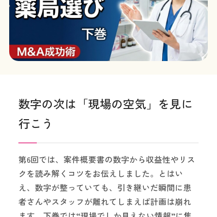
よくある質問
資料ダウンロードはこちら
お問い合わせ
03-6674-6959
受付時間：平日
9:00〜18:00
数字の次は「現場の空気」を見に
行こう
第6回では、案件概要書の数字から収益性やリス
クを読み解くコツをお伝えしました。とはい
え、数字が整っていても、引き継いだ瞬間に患
者さんやスタッフが離れてしまえば計画は崩れ
ます。下巻では“現場でしか見えない情報”に焦